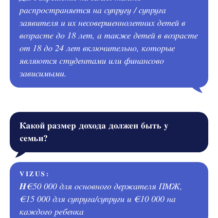
распространяется на супругу / супруга
заявителя и их несовершеннолетних детей в
возрасте до 18 лет, а также детей в возрасте
от 18 до 24 лет включительно, которые
являются студентами или финансово
зависимыми.
Какой размер дохода должен быть у
семьи?
VIZUS:
Н
€50 000 для основного держателя ПМЖ,
€15 000 для супруга/супруги и €10 000 на
каждого ребенка