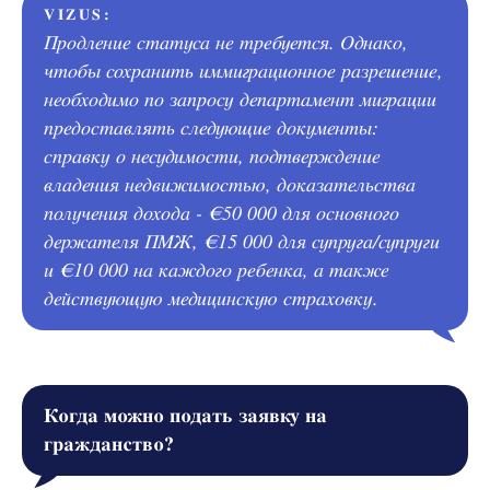
VIZUS:
Продление статуса не требуется. Однако,
чтобы сохранить иммиграционное разрешение,
необходимо по запросу департамент миграции
предоставлять следующие документы:
справку о несудимости, подтверждение
владения недвижимостью, доказательства
получения дохода - €50 000 для основного
держателя ПМЖ, €15 000 для супруга/супруги
и €10 000 на каждого ребенка, а также
действующую медицинскую страховку.
Когда можно подать заявку на
гражданство?