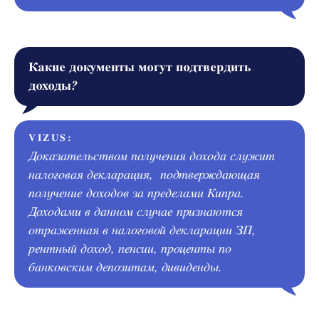
Какие документы могут подтвердить
доходы
?
VIZUS:
Доказательством получения дохода cлужит
налоговая декларация, подтверждающая
получение доходов за пределами Кипра.
Доходами в данном случае признаются
отраженная в налоговой декларации ЗП,
рентный доход, пенсии, проценты по
банковским депозитам, дивиденды.